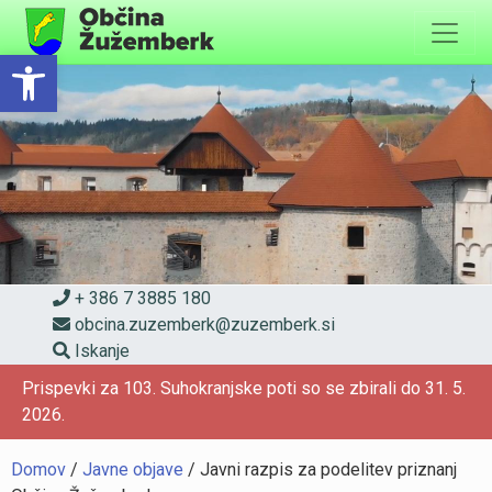
Skip
to
Open toolbar
content
+ 386 7 3885 180
obcina.zuzemberk@zuzemberk.si
Iskanje
Prispevki za 103. Suhokranjske poti so se zbirali do 31. 5.
2026.
Domov
/
Javne objave
/
Javni razpis za podelitev priznanj