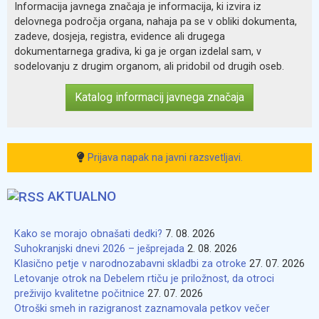
Informacija javnega značaja je informacija, ki izvira iz
delovnega področja organa, nahaja pa se v obliki dokumenta,
zadeve, dosjeja, registra, evidence ali drugega
dokumentarnega gradiva, ki ga je organ izdelal sam, v
sodelovanju z drugim organom, ali pridobil od drugih oseb.
Katalog informacij javnega značaja
Prijava napak na javni razsvetljavi.
AKTUALNO
Kako se morajo obnašati dedki?
7. 08. 2026
Suhokranjski dnevi 2026 – ješprejada
2. 08. 2026
Klasično petje v narodnozabavni skladbi za otroke
27. 07. 2026
Letovanje otrok na Debelem rtiču je priložnost, da otroci
preživijo kvalitetne počitnice
27. 07. 2026
Otroški smeh in razigranost zaznamovala petkov večer