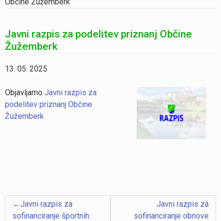
Občine Žužemberk
Javni razpis za podelitev priznanj Občine
Žužemberk
13. 05. 2025
Objavljamo
Javni razpis za
podelitev priznanj Občine
Žužemberk
Navigacija
Javni razpis za
Javni razpis za
prispevka
sofinanciranje športnih
sofinanciranje obnove