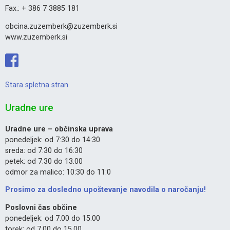
Fax.: + 386 7 3885 181
obcina.zuzemberk@zuzemberk.si
www.zuzemberk.si
Stara spletna stran
Uradne ure
Uradne ure – občinska uprava
ponedeljek: od 7:30 do 14:30
sreda: od 7:30 do 16:30
petek: od 7:30 do 13.00
odmor za malico: 10:30 do 11:0
Prosimo za dosledno upoštevanje navodila o naročanju!
Poslovni čas občine
ponedeljek: od 7.00 do 15.00
torek: od 7.00 do 15.00