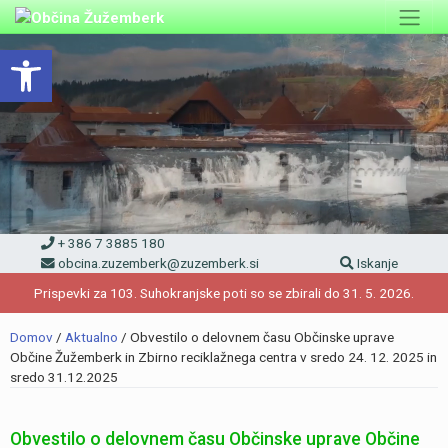
Skip
to
Open toolbar
content
+ 386 7 3885 180
obcina.zuzemberk@zuzemberk.si
Iskanje
Prispevki za 103. Suhokranjske poti so se zbirali do 31. 5. 2026.
Domov
/
Aktualno
/
Obvestilo o delovnem času Občinske uprave
Občine Žužemberk in Zbirno reciklažnega centra v sredo 24. 12. 2025 in
sredo 31.12.2025
Obvestilo o delovnem času Občinske uprave Občine