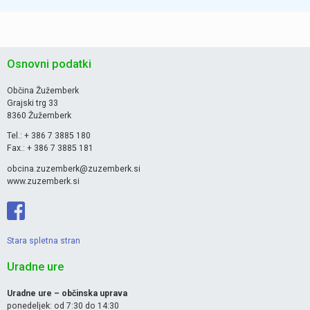
Osnovni podatki
Občina Žužemberk
Grajski trg 33
8360 Žužemberk
Tel.: + 386 7 3885 180
Fax.: + 386 7 3885 181
obcina.zuzemberk@zuzemberk.si
www.zuzemberk.si
Stara spletna stran
Uradne ure
Uradne ure – občinska uprava
ponedeljek: od 7:30 do 14:30