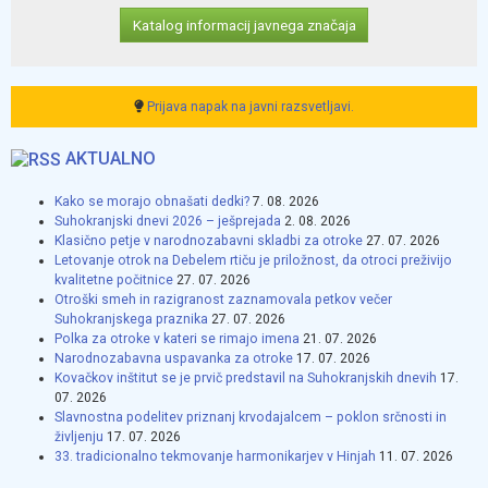
Katalog informacij javnega značaja
Prijava napak na javni razsvetljavi.
AKTUALNO
Kako se morajo obnašati dedki?
7. 08. 2026
Suhokranjski dnevi 2026 – ješprejada
2. 08. 2026
Klasično petje v narodnozabavni skladbi za otroke
27. 07. 2026
Letovanje otrok na Debelem rtiču je priložnost, da otroci preživijo
kvalitetne počitnice
27. 07. 2026
Otroški smeh in razigranost zaznamovala petkov večer
Suhokranjskega praznika
27. 07. 2026
Polka za otroke v kateri se rimajo imena
21. 07. 2026
Narodnozabavna uspavanka za otroke
17. 07. 2026
Kovačkov inštitut se je prvič predstavil na Suhokranjskih dnevih
17.
07. 2026
Slavnostna podelitev priznanj krvodajalcem – poklon srčnosti in
življenju
17. 07. 2026
33. tradicionalno tekmovanje harmonikarjev v Hinjah
11. 07. 2026