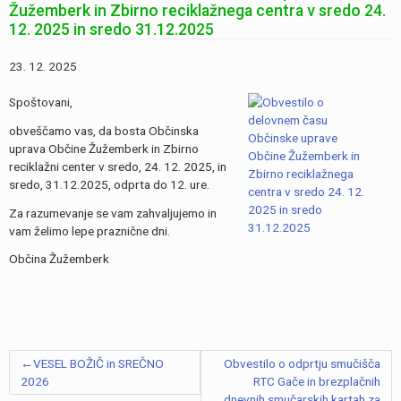
Žužemberk in Zbirno reciklažnega centra v sredo 24.
12. 2025 in sredo 31.12.2025
23. 12. 2025
Spoštovani,
obveščamo vas, da bosta Občinska
uprava Občine Žužemberk in Zbirno
reciklažni center v sredo, 24. 12. 2025, in
sredo, 31.12.2025, odprta do 12. ure.
Za razumevanje se vam zahvaljujemo in
vam želimo lepe praznične dni.
Občina Žužemberk
Navigacija
VESEL BOŽIČ in SREČNO
Obvestilo o odprtju smučišča
prispevka
2026
RTC Gače in brezplačnih
dnevnih smučarskih kartah za