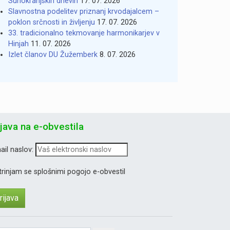
Suhokranjskih dnevih
17. 07. 2026
Slavnostna podelitev priznanj krvodajalcem –
poklon srčnosti in življenju
17. 07. 2026
33. tradicionalno tekmovanje harmonikarjev v
Hinjah
11. 07. 2026
Izlet članov DU Žužemberk
8. 07. 2026
ijava na e-obvestila
ail naslov:
trinjam se splošnimi pogojo e-obvestil