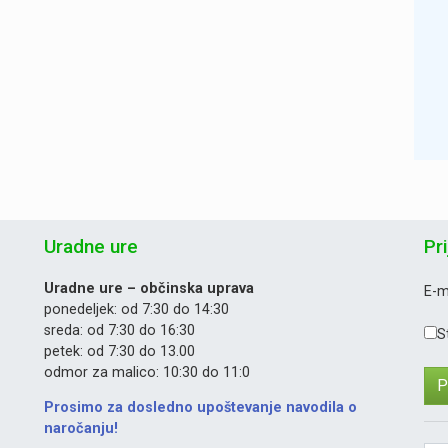
Uradne ure
Pr
Uradne ure – občinska uprava
E-m
ponedeljek: od 7:30 do 14:30
sreda: od 7:30 do 16:30
S
petek: od 7:30 do 13.00
odmor za malico: 10:30 do 11:0
Prosimo za dosledno upoštevanje navodila o
naročanju!