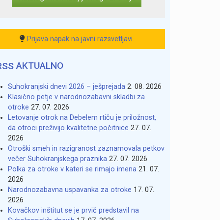
Prijava napak na javni razsvetljavi.
AKTUALNO
Suhokranjski dnevi 2026 – ješprejada
2. 08. 2026
Klasično petje v narodnozabavni skladbi za
otroke
27. 07. 2026
Letovanje otrok na Debelem rtiču je priložnost,
da otroci preživijo kvalitetne počitnice
27. 07.
2026
Otroški smeh in razigranost zaznamovala petkov
večer Suhokranjskega praznika
27. 07. 2026
Polka za otroke v kateri se rimajo imena
21. 07.
2026
Narodnozabavna uspavanka za otroke
17. 07.
2026
Kovačkov inštitut se je prvič predstavil na