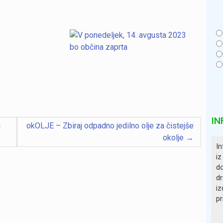
IN
a
okOLJE – Zbiraj odpadno jedilno olje za čistejše
okolje
In
iz
do
dr
iz
pr