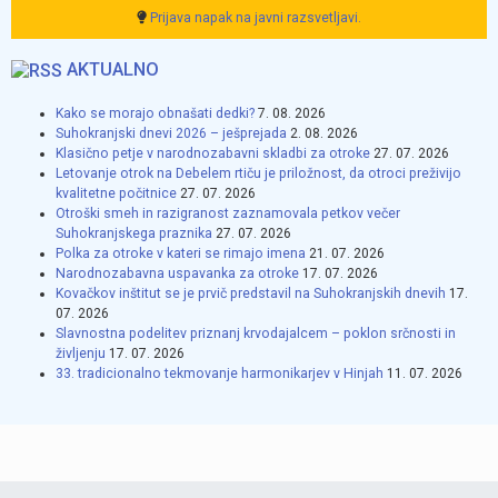
Prijava napak na javni razsvetljavi.
AKTUALNO
Kako se morajo obnašati dedki?
7. 08. 2026
Suhokranjski dnevi 2026 – ješprejada
2. 08. 2026
Klasično petje v narodnozabavni skladbi za otroke
27. 07. 2026
Letovanje otrok na Debelem rtiču je priložnost, da otroci preživijo
kvalitetne počitnice
27. 07. 2026
Otroški smeh in razigranost zaznamovala petkov večer
Suhokranjskega praznika
27. 07. 2026
Polka za otroke v kateri se rimajo imena
21. 07. 2026
Narodnozabavna uspavanka za otroke
17. 07. 2026
Kovačkov inštitut se je prvič predstavil na Suhokranjskih dnevih
17.
07. 2026
Slavnostna podelitev priznanj krvodajalcem – poklon srčnosti in
življenju
17. 07. 2026
33. tradicionalno tekmovanje harmonikarjev v Hinjah
11. 07. 2026