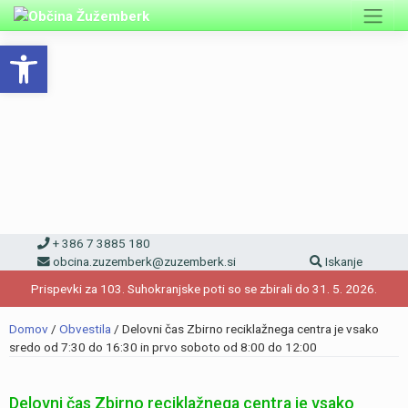
Skip
to
Open toolbar
content
+ 386 7 3885 180
obcina.zuzemberk@zuzemberk.si
Iskanje
Prispevki za 103. Suhokranjske poti so se zbirali do 31. 5. 2026.
Domov
/
Obvestila
/
Delovni čas Zbirno reciklažnega centra je vsako
sredo od 7:30 do 16:30 in prvo soboto od 8:00 do 12:00
Delovni čas Zbirno reciklažnega centra je vsako