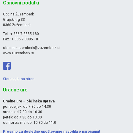
Osnovni podatki
Občina Žužemberk
Grajski trg 33
8360 Žužemberk
Tel.: + 386 7 3885 180
Fax.: + 386 7 3885 181
obcina.zuzemberk@zuzemberk.si
www.zuzemberk.si
Stara spletna stran
Uradne ure
Uradne ure – občinska uprava
ponedeljek: od 7:30 do 14:30
sreda: od 7:30 do 16:30
petek: od 7:30 do 13.00
odmor za malico: 10:30 do 11:0
Prosimo za dosledno upoštevanje navodila o naročanju!